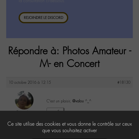
la consultation ci-dessous.
REJOINDRE LE DISCORD
Répondre à: Photos Amateur -
M- en Concert
10 octobre 2016 à 12:15
#18130
C’est un plaisir,
@valou
^_^
DonnaL
2
@donnal
Ce site utilise des cookies et vous donne le contrôle sur ceux
Labohémien
596 messages
que vous souhaitez activer