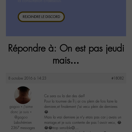
la consultation ci-dessous.
REJOINDRE LE DISCORD
Répondre à: On est pas jeudi
mais…
8 octobre 2016 à 14:23
#18082
Ce sera ou la der des der?
Pour la tournee de Îl j ai cru plein de fois faire la
gagoo « j’aime
derniere,et finalement j’ai vecu plein de dernieres
donc je suis »
😂
@gagoo
Mais la vrai derniere je n’y etais pas car j avais un
Labohémien
mariage,et je suis contente de pas l avoir vecu, 😂
2367 messages
😂😂trop sensible😕…