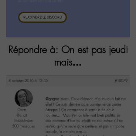
la consultation ci-dessous.
REJOINDRE LE DISCORD
Répondre à: On est pas jeudi
mais…
8 octobre 2016 à 12:45
#18079
@gagoo
merci. Cette chanson m’a toujours fait cet
effet ! Ce soir, derrière date parisienne de Louise
Cricri
Attaque ! Ça commence à sentir la fin de la
@cricri
tournée…. Mais j’en ai tellement bien profité, je
Labohémien
suis contente d’être au zénith ce soir même s’il ne
500 messages
restera qu’une seule date derrière, et pas n’importe
laquelle, la der des ders….