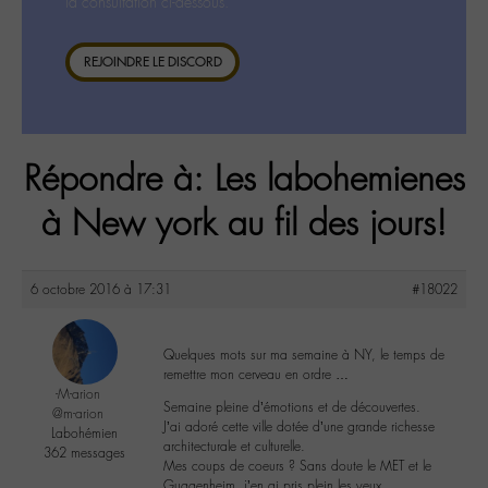
la consultation ci-dessous.
REJOINDRE LE DISCORD
Répondre à: Les labohemienes
à New york au fil des jours!
6 octobre 2016 à 17:31
#18022
Quelques mots sur ma semaine à NY, le temps de
remettre mon cerveau en ordre …
-M-arion
Semaine pleine d’émotions et de découvertes.
@m-arion
J’ai adoré cette ville dotée d’une grande richesse
Labohémien
architecturale et culturelle.
362 messages
Mes coups de coeurs ? Sans doute le MET et le
Guggenheim, j’en ai pris plein les yeux.