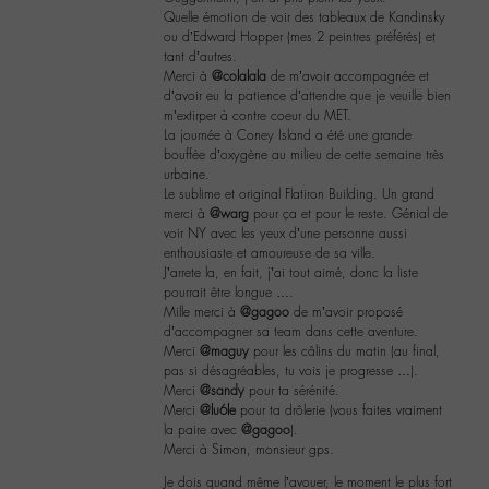
Quelle émotion de voir des tableaux de Kandinsky
ou d’Edward Hopper (mes 2 peintres préférés) et
tant d’autres.
Merci à
@colalala
de m’avoir accompagnée et
d’avoir eu la patience d’attendre que je veuille bien
m’extirper à contre coeur du MET.
La journée à Coney Island a été une grande
bouffée d’oxygène au milieu de cette semaine très
urbaine.
Le sublime et original Flatiron Building. Un grand
merci à
@warg
pour ça et pour le reste. Génial de
voir NY avec les yeux d’une personne aussi
enthousiaste et amoureuse de sa ville.
J’arrete la, en fait, j’ai tout aimé, donc la liste
pourrait être longue ….
Mille merci à
@gagoo
de m’avoir proposé
d’accompagner sa team dans cette aventure.
Merci
@maguy
pour les câlins du matin (au final,
pas si désagréables, tu vois je progresse …).
Merci
@sandy
pour ta sérénité.
Merci
@lu6le
pour ta drôlerie (vous faites vraiment
la paire avec
@gagoo
).
Merci à Simon, monsieur gps.
Je dois quand même l’avouer, le moment le plus fort