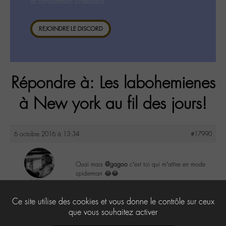
la consultation ci-dessous.
REJOINDRE LE DISCORD
Répondre à: Les labohemienes
à New york au fil des jours!
6 octobre 2016 à 13:34
#17990
Ouai mais
@gagoo
c’est toi qui m’attire en mode
spiderman 😂😂
lu6le
@lu6le
1
Ce site utilise des cookies et vous donne le contrôle sur ceux
Labohémien
324 messages
que vous souhaitez activer