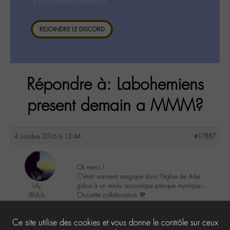
la consultation ci-dessous.
REJOINDRE LE DISCORD
Répondre à: Labohemiens
present demain a MMM?
4 octobre 2016 à 12:44
#17887
Ok merci !
C’était vraiment magique dans l’église de Arles
Lilly
grâce à un rendu acoustique presque mystique…
@lillyb
Chouette collaboration 💜
Labohémien
948 messages
3
Ce site utilise des cookies et vous donne le contrôle sur ceux