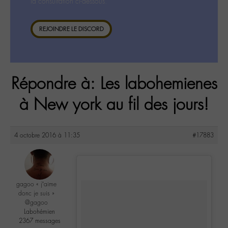
la consultation ci-dessous.
REJOINDRE LE DISCORD
Répondre à: Les labohemienes
à New york au fil des jours!
4 octobre 2016 à 11:35
#17883
gagoo « j’aime
donc je suis »
@gagoo
Labohémien
2367 messages