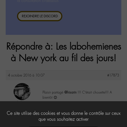
la consultation ci-dessous.
REJOINDRE LE DISCORD
Répondre à: Les labohemienes
à New york au fil des jours!
4 octobre 2016 à 10:07
#17873
Plaisir partagé
@hisarin
!!! C’était chouette!!! A
bientôt 😊
lu6le
@lu6le
1
Ce site utilise des cookies et vous donne le contrôle sur ceux
Labohémien
324 messages
que vous souhaitez activer