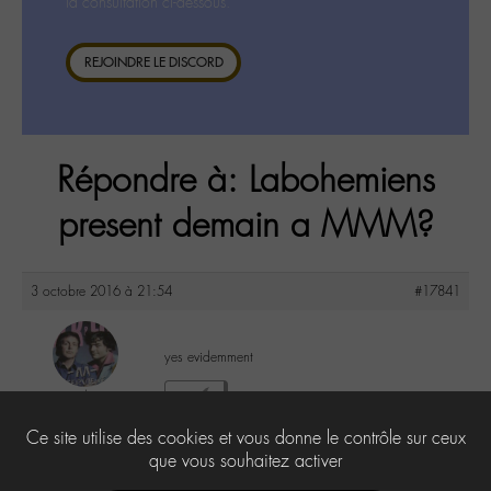
la consultation ci-dessous.
REJOINDRE LE DISCORD
Répondre à: Labohemiens
present demain a MMM?
3 octobre 2016 à 21:54
#17841
yes evidemment
yapasderror
3
@yapasderror
Ce site utilise des cookies et vous donne le contrôle sur ceux
Labohémien
183 messages
que vous souhaitez activer