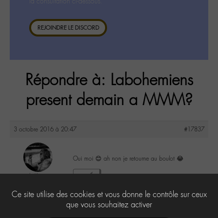
la consultation ci-dessous.
REJOINDRE LE DISCORD
Répondre à: Labohemiens
present demain a MMM?
3 octobre 2016 à 20:47
#17837
Oui moi 😊 ah non je retourne au boulot 😂
lu6le
3
@lu6le
Ce site utilise des cookies et vous donne le contrôle sur ceux
Labohémien
324 messages
que vous souhaitez activer