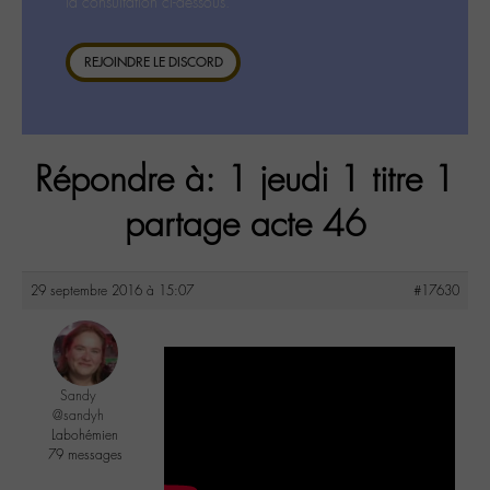
la consultation ci-dessous.
REJOINDRE LE DISCORD
Répondre à: 1 jeudi 1 titre 1
partage acte 46
29 septembre 2016 à 15:07
#17630
Sandy
@sandyh
Labohémien
79 messages