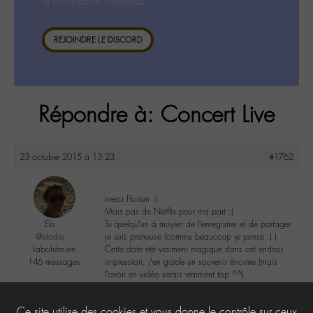
la consultation ci-dessous.
REJOINDRE LE DISCORD
Répondre à: Concert Live
23 octobre 2015 à 13:23
#1762
merci Florian :)
Mais pas de Netflix pour ma part :(
Elo
Si quelqu’un à moyen de l’enregistrer et de partager
@elodie
je suis preneuse (comme beaucoup je pense :) )
Labohémien
Cette date été vraiment magique dans cet endroit
146 messages
impression, j’en garde un souvenir énorme (mais
l’avoir en vidéo serais vraiment top ^^)
2
Ce site utilise des cookies et vous donne le contrôle sur ceux