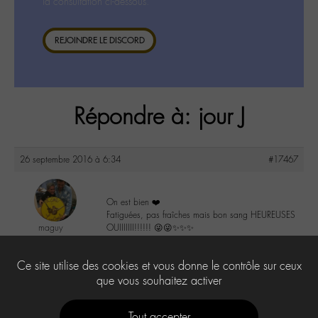
la consultation ci-dessous.
REJOINDRE LE DISCORD
Répondre à: jour J
26 septembre 2016 à 6:34
#17467
On est bien ❤️
Fatiguées, pas fraîches mais bon sang HEUREUSES
maguy
OUIIIIIII!!!!!! 😜😜✨✨✨
@maguy
Labohémien
3
Ce site utilise des cookies et vous donne le contrôle sur ceux
3168 messages
que vous souhaitez activer
Tout accepter