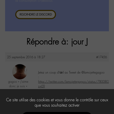
la consultation ci-dessous.
REJOINDRE LE DISCORD
Répondre à: jour J
25 septembre 2016 à 18:27
#17456
Jetez un coup d’œil au Tweet de @lamojettegagoo
:
gagoo « j’aime
https://twitter.com/lamojettegagoo/status/7800803
donc je suis »
s=09
@gagoo
Labohémien
1
Ce site utilise des cookies et vous donne le contrôle sur ceux
2367 messages
que vous souhaitez activer