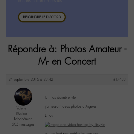
la consultation ci-dessous.
REJOINDRE LE DISCORD
Répondre à: Photos Amateur -
M- en Concert
24 septembre 2016 à 23:42
#17433
tu m’as donné envie
j’ai ressorti deux photos d’Argeles
Valerie
@valou
Enjoy
Labohémien
505 messages
et il ne faut pas oublier les musicos…