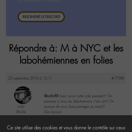
la consultation ci-dessous.
REJOINDRE LE DISCORD
Répondre à: M à NYC et les
labohémiennes en folies
23 septembre 2016 à 12:11
#17348
@sofm88
merci pour cette jolie pensée!!! On
pensera a vous les labohemiens c’est sûr!! On
lu6le
essaye de vous faire partager au max!!!
@lu6le
Des bisous!
Labohémien
324 messages
3
Ce site utilise des cookies et vous donne le contrôle sur ceux