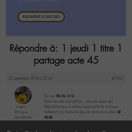
la consultation ci-dessous.
REJOINDRE LE DISCORD
Répondre à: 1 jeudi 1 titre 1
partage acte 45
22 septembre 2016 à 22:45
#17321
De rien
@lu6le
😉😘
Dans ma tête aujourd’hui : sous les jupes des
maguy
filles/est-ce-que tu aimes/parioca/et la musique
@maguy
indienne ( ça tourne en boucle dans mon crâne 😂
Labohémien
😂😂)
3168 messages
1