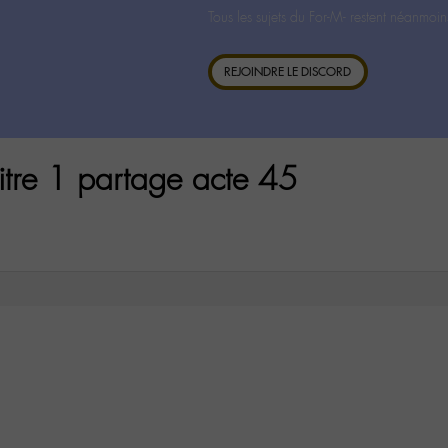
Tous les sujets du For-M- restent néanmoin
REJOINDRE LE DISCORD
itre 1 partage acte 45