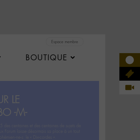
Espace membre
BOUTIQUE
R LE
BO -M-
5 des centaines et des centaines de sujets de
ux Forum laisse désormais sa place à un tout
hémien‧ne‧s: le « Dix-cordes ».