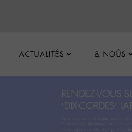
ACTUALITÉS
& NOÛS
RENDEZ-VOUS SU
‘DIX-CORDES’ LA
Après avoir accueilli depuis octobre 201
discussions labohémiennes, notre bon vie
nouvel espace de discussion pour les labo