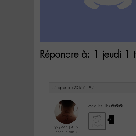
Répondre à: 1 jeudi 1 t
22 septembre 2016 à 19:54
Merci les filles 😘😘😘
0
gagoo « j’aime
donc je suis »