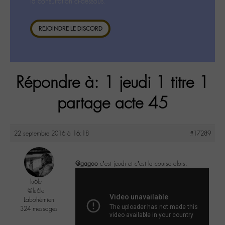
la consultation ci-dessous.
REJOINDRE LE DISCORD
Répondre à: 1 jeudi 1 titre 1
partage acte 45
22 septembre 2016 à 16:18
#17289
@gagoo
c’est jeudi et c’est la course alors:
lu6le
@lu6le
Labohémien
324 messages