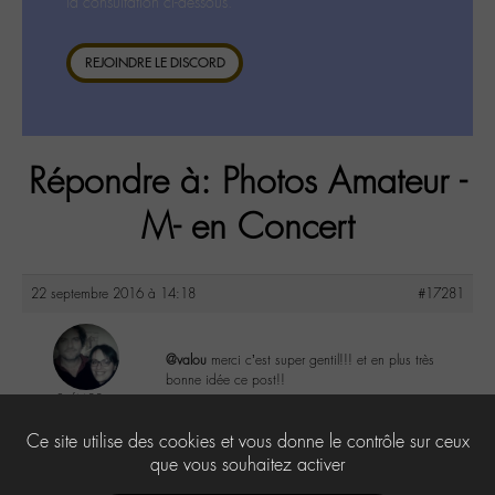
la consultation ci-dessous.
REJOINDRE LE DISCORD
Répondre à: Photos Amateur -
M- en Concert
22 septembre 2016 à 14:18
#17281
@valou
merci c’est super gentil!!! et en plus très
bonne idée ce post!!
SofM88
@sofm88
3
Ce site utilise des cookies et vous donne le contrôle sur ceux
Labohémien
328 messages
que vous souhaitez activer