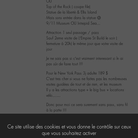
OU
Top of the Rock ( coupe file)
Statue de la liberté & Ellis Island
Mais ssns entrée dans la statue 😕
9/11 Museum OU Intrepid Sea…
Attraction 1 seul passage / pass
Sauf 2eme visite de L’Empire St Build le soir (
fermeture à 20h) le même jour que votre visite de
jour
Je ne sais pas si c’est vraiment interresant si ln ai
pas sûr de faire tout !!!
Pour le New York Pass 3j adulte 189 $
C’est tres cher si vous ne faites pas les nombreuses
visites guidées de tout et de rien, et les museum
Il y a les attractions type + le big bus + locations
vélo…….
Donc pour moi ce sera surement sans pass, sans fil
à la patte !!!
0
Ce site utilise des cookies et vous donne le contrôle sur ceux
que vous souhaitez activer