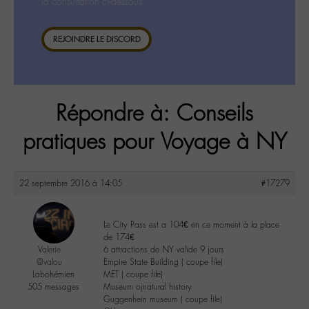
la consultation ci-dessous.
REJOINDRE LE DISCORD
Répondre à: Conseils
pratiques pour Voyage à NY
22 septembre 2016 à 14:05
#17279
Le City Pass est a 104€ en ce moment à la place
de 174€
Valerie
6 attractions de NY valide 9 jours
@valou
Empire State Building ( coupe file)
Labohémien
MET ( coupe file)
505 messages
Museum ojnatural history
Guggenhein museum ( coupe file)