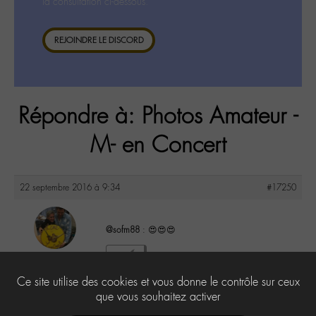
la consultation ci-dessous.
REJOINDRE LE DISCORD
Répondre à: Photos Amateur -
M- en Concert
22 septembre 2016 à 9:34
#17250
@sofm88
: 😍😍😍
maguy
2
@maguy
Ce site utilise des cookies et vous donne le contrôle sur ceux
Labohémien
3168 messages
que vous souhaitez activer