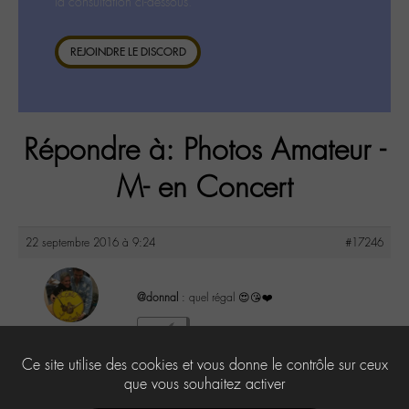
la consultation ci-dessous.
REJOINDRE LE DISCORD
Répondre à: Photos Amateur -
M- en Concert
22 septembre 2016 à 9:24
#17246
@donnal
: quel régal 😍😘❤️
maguy
2
@maguy
Ce site utilise des cookies et vous donne le contrôle sur ceux
Labohémien
3168 messages
que vous souhaitez activer