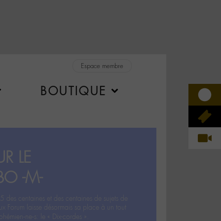
Espace membre
BOUTIQUE
R LE
BO -M-
5 des centaines et des centaines de sujets de
ux Forum laisse désormais sa place à un tout
hémien‧ne‧s: le « Dix-cordes ».