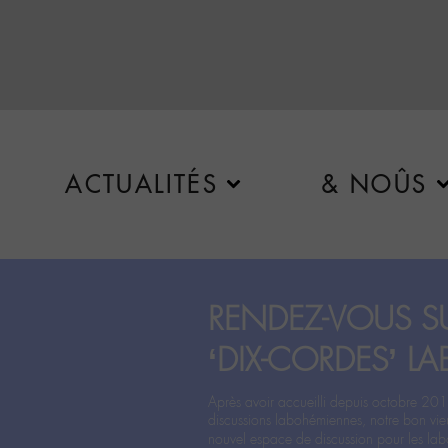
ACTUALITÉS
& NOÛS
RENDEZ-VOUS SU
‘DIX-CORDES’ LA
Après avoir accueilli depuis octobre 201
discussions labohémiennes, notre bon vie
nouvel espace de discussion pour les labo