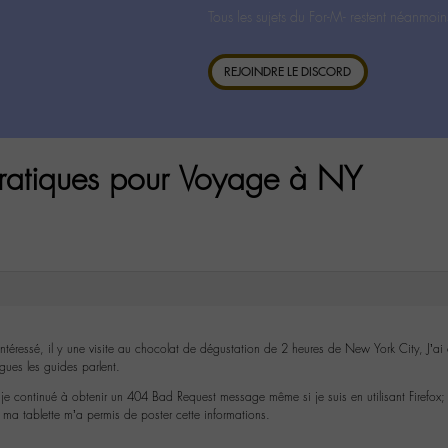
Tous les sujets du For-M- restent néanmoin
REJOINDRE LE DISCORD
pratiques pour Voyage à NY
 intéressé, il y une visite au chocolat de dégustation de 2 heures de New York City, J’a
gues les guides parlent.
je continué à obtenir un 404 Bad Request message même si je suis en utilisant Firefox; c
je ma tablette m’a permis de poster cette informations.