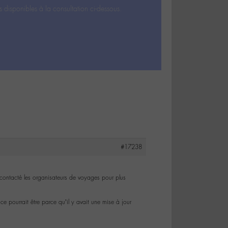
s disponibles à la consultation ci-dessous.
#17238
i contacté les organisateurs de voyages pour plus
e pourrait être parce qu’il y avait une mise à jour