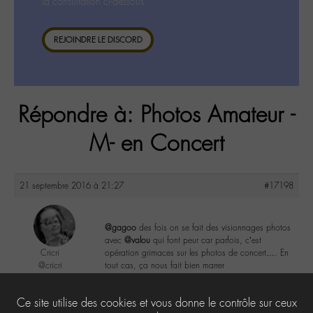
la consultation ci-dessous.
REJOINDRE LE DISCORD
Répondre à: Photos Amateur -
M- en Concert
21 septembre 2016 à 21:27
#17198
@gagoo
des fois on se fait des visionnages photos
avec
@valou
qui font peur car parfois, c’est
Cricri
opération grimaces sur les photos de concert…. En
@cricri
tout cas, ça nous fait bien marrer
Labohémien
500 messages
2
Ce site utilise des cookies et vous donne le contrôle sur ceux