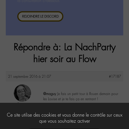
la consultation ci-dessous.
REJOINDRE LE DISCORD
Répondre à: La NachParty
hier soir au Flow
21 septembre 2016 à 21:07
#17187
@maguy
Je fais un petit tour à Rouen demain pour
les Louise et je te fais ça en rentrant !
Cricri
@cricri
0
Ce site utilise des cookies et vous donne le contrôle sur ceux
Labohémien
500 messages
que vous souhaitez activer