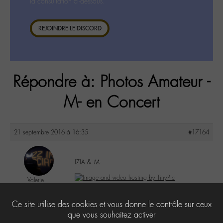
la consultation ci-dessous.
REJOINDRE LE DISCORD
Répondre à: Photos Amateur -
M- en Concert
21 septembre 2016 à 16:35
#17164
IZIA & -M-
Valerie
@valou
Labohémien
4
Ce site utilise des cookies et vous donne le contrôle sur ceux
505 messages
que vous souhaitez activer