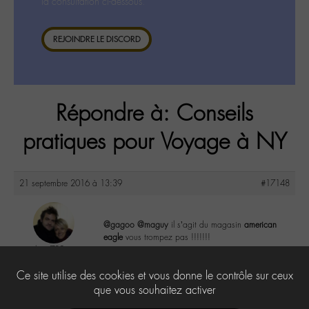
la consultation ci-dessous.
REJOINDRE LE DISCORD
Répondre à: Conseils
pratiques pour Voyage à NY
21 septembre 2016 à 13:39
#17148
@gagoo
@maguy
il s’agit du magasin
american
eagle
vous trompez pas !!!!!!!
laeti789
@laeti789
2
Ce site utilise des cookies et vous donne le contrôle sur ceux
Labohémien
61 messages
que vous souhaitez activer