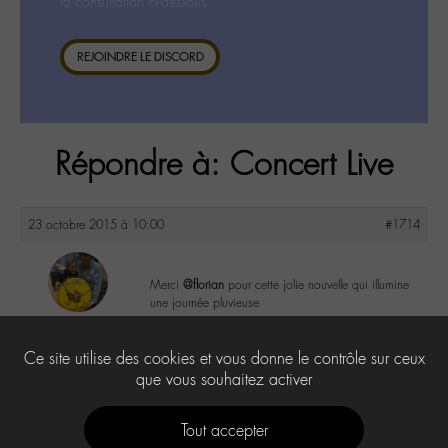
la consultation ci-dessous.
REJOINDRE LE DISCORD
Répondre à: Concert Live
23 octobre 2015 à 10:00
#1714
Merci
@florian
pour cette jolie nouvelle qui illumine
une journée pluvieuse
maguy
@maguy
0
Ce site utilise des cookies et vous donne le contrôle sur ceux
Labohémien
3168 messages
que vous souhaitez activer
Tout accepter