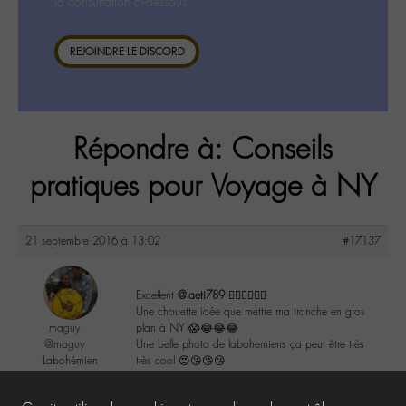
la consultation ci-dessous.
REJOINDRE LE DISCORD
Répondre à: Conseils
pratiques pour Voyage à NY
21 septembre 2016 à 13:02
#17137
Excellent
@laeti789
👌🏼👌🏼👌🏼
Une chouette idée que mettre ma tronche en gros
maguy
plan à NY 😱😂😂😂
@maguy
Une belle photo de labohemiens ça peut être très
Labohémien
très cool 😍😘😘😘
3168 messages
2