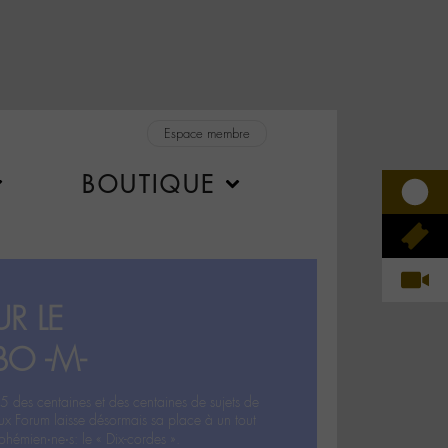
Espace membre
BOUTIQUE
R LE
BO -M-
5 des centaines et des centaines de sujets de
ux Forum laisse désormais sa place à un tout
hémien‧ne‧s: le « Dix-cordes ».