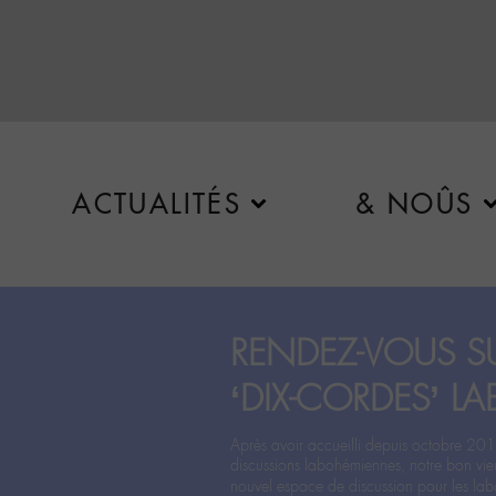
ACTUALITÉS
& NOÛS
RENDEZ-VOUS SU
‘DIX-CORDES’ LA
Après avoir accueilli depuis octobre 201
discussions labohémiennes, notre bon vie
nouvel espace de discussion pour les labo