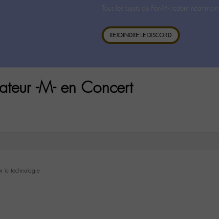
Tous les sujets du For-M- restent néanmoin
REJOINDRE LE DISCORD
teur -M- en Concert
ur la technologie