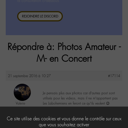
la consultation ci-dessous.
REJOINDRE LE DISCORD
Répondre à: Photos Amateur -
M- en Concert
21 septembre 2016 à 10:27
#17114
Je pensais plus aux photos car d’autres post sont
utilisés pour les videos, mais il ne m’appartient pas
Valerie
Les Labohemiens en feront ce qu’ils veulent 😉
@valou
Labohémien
1
Ce site utilise des cookies et vous donne le contrôle sur ceux
505 messages
que vous souhaitez activer