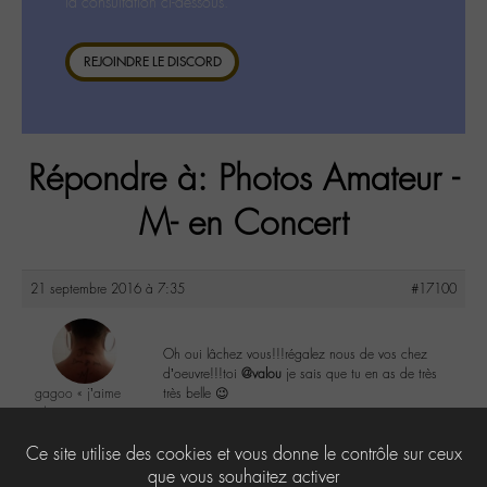
la consultation ci-dessous.
REJOINDRE LE DISCORD
Répondre à: Photos Amateur -
M- en Concert
21 septembre 2016 à 7:35
#17100
Oh oui lâchez vous!!!régalez nous de vos chez
d’oeuvre!!!toi
@valou
je sais que tu en as de très
gagoo « j’aime
très belle 😉
donc je suis »
@gagoo
2
Ce site utilise des cookies et vous donne le contrôle sur ceux
Labohémien
2367 messages
que vous souhaitez activer