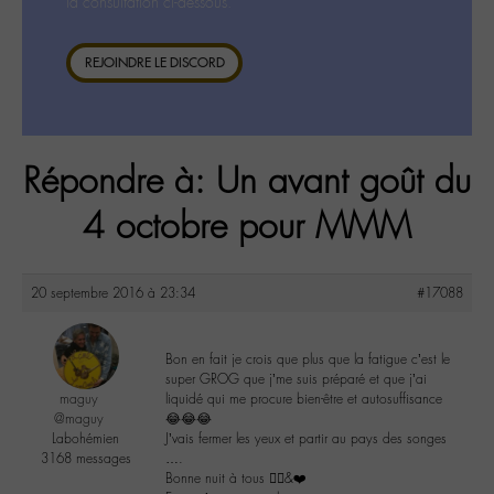
la consultation ci-dessous.
REJOINDRE LE DISCORD
Répondre à: Un avant goût du
4 octobre pour MMM
20 septembre 2016 à 23:34
#17088
Bon en fait je crois que plus que la fatigue c’est le
super GROG que j’me suis préparé et que j’ai
maguy
liquidé qui me procure bien-être et autosuffisance
@maguy
😂😂😂
Labohémien
J’vais fermer les yeux et partir au pays des songes
3168 messages
….
Bonne nuit à tous ✌🏼️&❤️