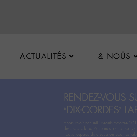
ACTUALITÉS
& NOÛS
RENDEZ-VOUS SU
‘DIX-CORDES’ LA
Après avoir accueilli depuis octobre 201
discussions labohémiennes, notre bon vie
nouvel espace de discussion pour les labo