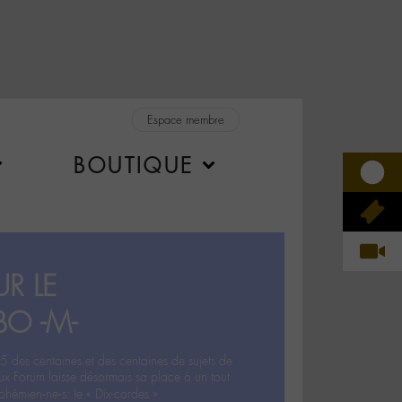
Espace membre
BOUTIQUE
R LE
BO -M-
5 des centaines et des centaines de sujets de
ux Forum laisse désormais sa place à un tout
hémien‧ne‧s: le « Dix-cordes ».