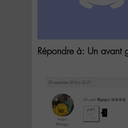
Répondre à: Un avant
20 septembre 2016 à 22:27
Oh yeah
@gagoo
😜😜😜😜
3
maguy
@maguy