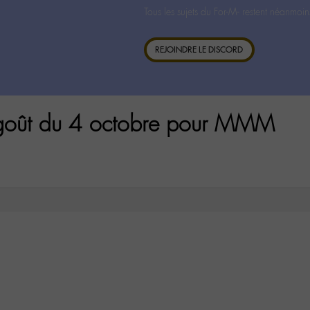
Tous les sujets du For-M- restent néanmoin
REJOINDRE LE DISCORD
 goût du 4 octobre pour MMM