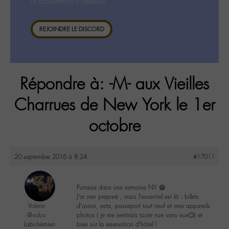
la consultation ci-dessous.
REJOINDRE LE DISCORD
Répondre à: -M- aux Vieilles
Charrues de New York le 1er
octobre
20 septembre 2016 à 8:24
#17011
Punaise dans une semaine NY 😆
J’ai rien preparé , mais l’essentiel est là : billets
Valerie
d’avion, esta, passeport tout neuf et mes appareils
@valou
photos ( je me sentirais toute nue sans eux🙄) et
Labohémien
bien sür la reservation d’hôtel !