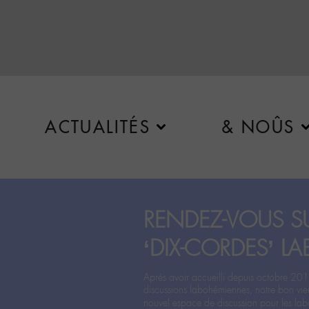
ACTUALITÉS
& NOÛS
RENDEZ-VOUS SU
‘DIX-CORDES’ LA
Après avoir accueilli depuis octobre 201
discussions labohémiennes, notre bon vie
nouvel espace de discussion pour les labo