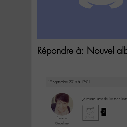
Répondre à: Nouvel alb
19 septembre 2016 à 12:01
Je venais juste de lire mon ho
2
Evelyne
@evelyne