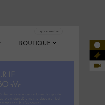
Espace membre
BOUTIQUE
R LE
BO -M-
5 des centaines et des centaines de sujets de
ux Forum laisse désormais sa place à un tout
hémien‧ne‧s: le « Dix-cordes ».