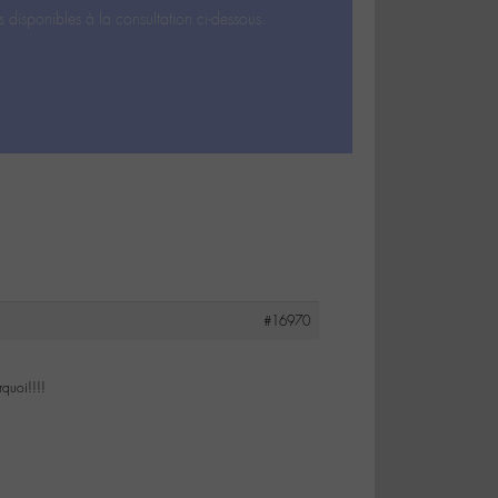
s disponibles à la consultation ci-dessous.
#16970
quoi!!!!