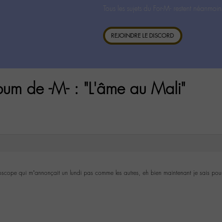
Tous les sujets du For-M- restent néanmoin
REJOINDRE LE DISCORD
um de -M- : "L'âme au Mali"
roscope qui m’annonçait un lundi pas comme les autres, eh bien maintenant je sais pour