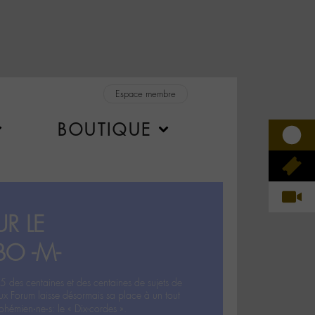
Espace membre
BOUTIQUE
R LE
BO -M-
5 des centaines et des centaines de sujets de
ux Forum laisse désormais sa place à un tout
hémien‧ne‧s: le « Dix-cordes ».