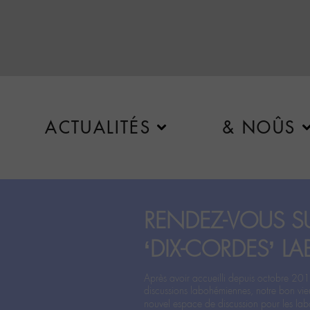
ACTUALITÉS
& NOÛS
RENDEZ-VOUS SU
‘DIX-CORDES’ LA
Après avoir accueilli depuis octobre 201
discussions labohémiennes, notre bon vie
nouvel espace de discussion pour les labo