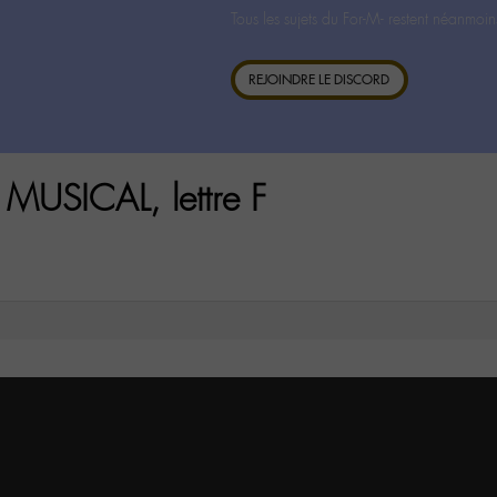
Tous les sujets du For-M- restent néanmoin
REJOINDRE LE DISCORD
MUSICAL, lettre F