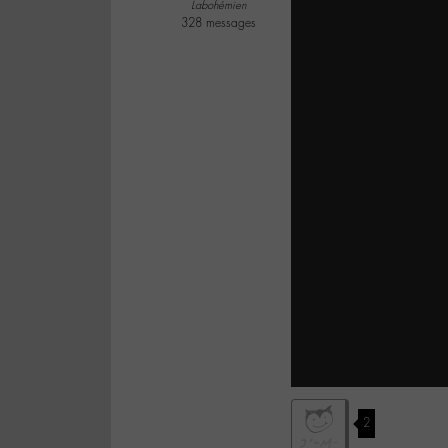
Labohémien
328 messages
2