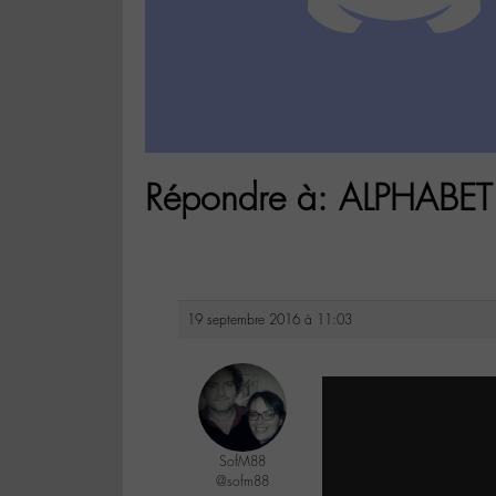
Répondre à: ALPHABET 
19 septembre 2016 à 11:03
SofM88
@sofm88