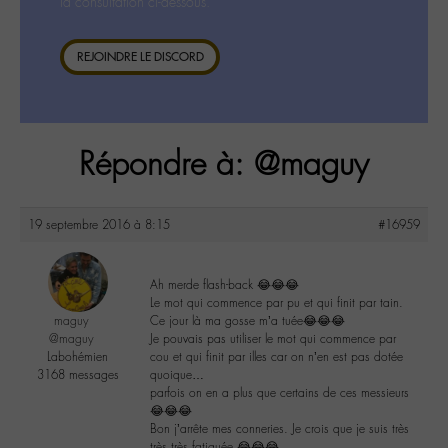
la consultation ci-dessous.
REJOINDRE LE DISCORD
Répondre à: @maguy
19 septembre 2016 à 8:15
#16959
Ah merde flash-back 😂😂😂
Le mot qui commence par pu et qui finit par tain.
maguy
Ce jour là ma gosse m’a tuée😂😂😂
@maguy
Je pouvais pas utiliser le mot qui commence par
Labohémien
cou et qui finit par illes car on n’en est pas dotée
3168 messages
quoique…
parfois on en a plus que certains de ces messieurs
😂😂😂
Bon j’arrête mes conneries. Je crois que je suis très
très très fatiguée 😂😂😂