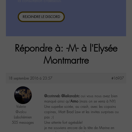
la consultation ci-dessous.
REJOINDRE LE DISCORD
Répondre à: -M- à l'Elysée
Montmartre
18 septembre 2016 à 23:57
#16937
@corinneb
@kelianabtc
oui vous nous avez bien
manqué ainsi qu’
Armo
(mais on se verra à NY)
Valerie
Une superbe soirée, au crash, avec les copains
@valou
copines, Matt Brad Law et les invites surprises ou
Labohémien
pas ;-)
505 messages
Une attente fort agréable!
je me souviens encore de la tête de Marine en