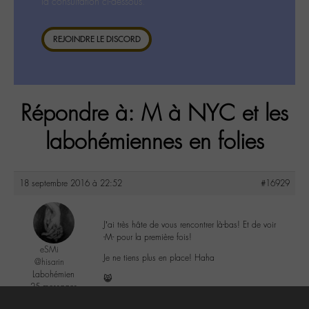
la consultation ci-dessous.
REJOINDRE LE DISCORD
Répondre à: M à NYC et les
labohémiennes en folies
18 septembre 2016 à 22:52
#16929
J’ai très hâte de vous rencontrer là-bas! Et de voir
-M- pour la première fois!
eSMi
Je ne tiens plus en place! Haha
@hisarin
Labohémien
😸
25 messages