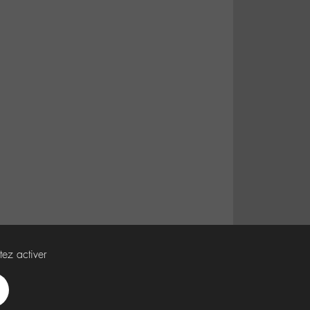
tez activer
Spotify
Deezer
Apple