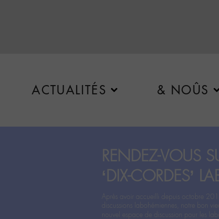
ACTUALITÉS
& NOÛS
RENDEZ-VOUS SU
‘DIX-CORDES’ LA
Après avoir accueilli depuis octobre 201
discussions labohémiennes, notre bon vie
nouvel espace de discussion pour les labo