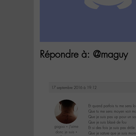
Répondre à: @maguy
17 septembre 2016 à 19:12
Et quand parfois tu me sens lo
Que tu me sens moyen voir m
Que je suis pas up pour un s
Que je suis blasé de fou
gagoo « j’aime
Et si des fois je suis pas drôle
donc je suis »
Que je sature que je suis moins