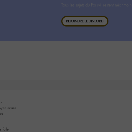
Tous les sujets du For-M- restent néanmoin
REJOINDRE LE DISCORD
in
oyen moins
ous
 folle