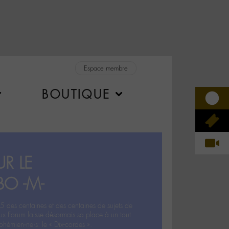
Espace membre
BOUTIQUE
R LE
BO -M-
5 des centaines et des centaines de sujets de
ux Forum laisse désormais sa place à un tout
hémien‧ne‧s: le « Dix-cordes ».