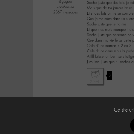
@gagoo
Sache juste que des fois je sui
Labohémien
Mais que de toi jamais lassé
2367 messages
Et si des fois on ne se compr
Que je me mûre dans un silenc
Sache juste que je t’aime
Et que mes mots manquent alo
Sache juste que personne ne t
Que dans ma vie Tu as cette 
Celle d’une maman n 2 ou 3
Celle d’une amie mais la pudeu
Arffff laisse tomber j suis fatig
J voulais juste que tu saches q
3
Ce site ut