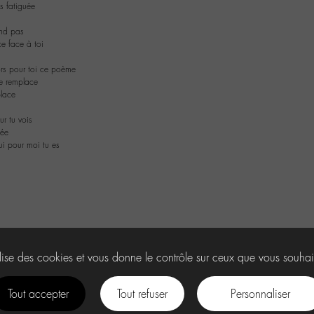
s fatiguée
end pas
e face à toi
rs pour toi ce poème
e remplace
place
r tu vois
uée
ui pour moi tu es
ilise des cookies et vous donne le contrôle sur ceux que vous souhai
Tout accepter
Tout refuser
Personnaliser
facebook
instagram
Youtube
Discord
tiktok
.