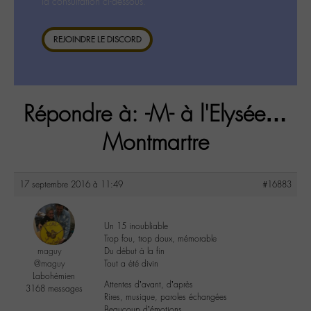
la consultation ci-dessous.
REJOINDRE LE DISCORD
Répondre à: -M- à l'Elysée…
Montmartre
17 septembre 2016 à 11:49
#16883
Un 15 inoubliable
Trop fou, trop doux, mémorable
maguy
Du début à la fin
@maguy
Tout a été divin
Labohémien
Attentes d’avant, d’après
3168 messages
Rires, musique, paroles échangées
Beaucoup d’émotions