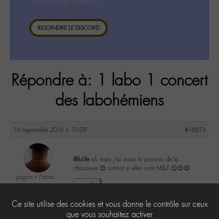
la consultation ci-dessous.
REJOINDRE LE DISCORD
Répondre à: 1 labo 1 concert
des labohémiens
16 septembre 2016 à 19:09
#16853
@lu6le
ah mais j’ai aussi la passion de la
chaussure 😉 surtout si elles sont M&Z 😉😉😉
gagoo « j’aime
donc je suis »
0
@gagoo
Ce site utilise des cookies et vous donne le contrôle sur ceux
Labohémien
2367 messages
que vous souhaitez activer