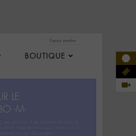
Espace membre
BOUTIQUE
R LE
BO -M-
5 des centaines et des centaines de sujets de
ux Forum laisse désormais sa place à un tout
hémien‧ne‧s: le « Dix-cordes ».