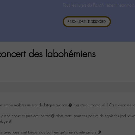
Tous les sujets du For-M- restent néanmoin
REJOINDRE LE DISCORD
oncert des labohémiens
ire simple malgrés un état de fatigue avancé 😂 hier c’etait magique!!! Ca a dépassé 
grand chose et puis cest normal😃 alors merci pour ces parties de rigolades (deluxe vale
 plage ✌
 avec vous sont toujours du bonheur qu’ils ne s’arrête jamais 😘