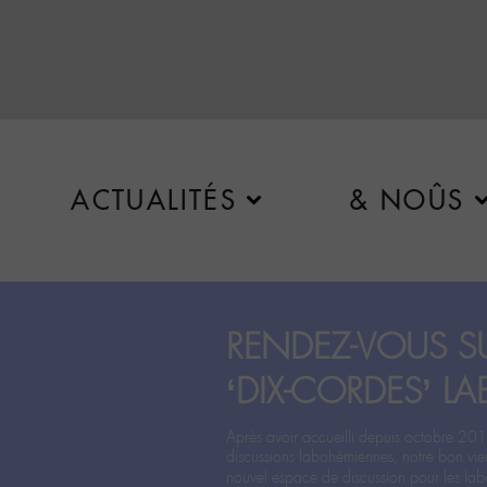
ACTUALITÉS
& NOÛS
RENDEZ-VOUS SU
‘DIX-CORDES’ LA
Après avoir accueilli depuis octobre 201
discussions labohémiennes, notre bon vie
nouvel espace de discussion pour les labo