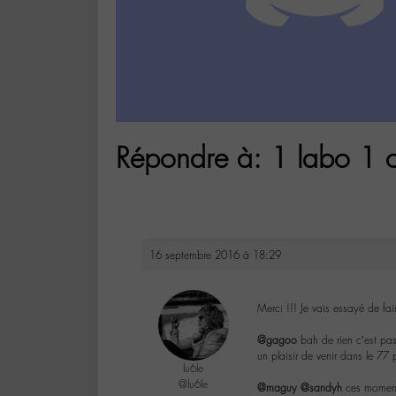
Répondre à: 1 labo 1 c
16 septembre 2016 à 18:29
Merci !!! Je vais essayé de fa
@gagoo
bah de rien c’est pas 
un plaisir de venir dans le 77
lu6le
@lu6le
@maguy
@sandyh
ces moments