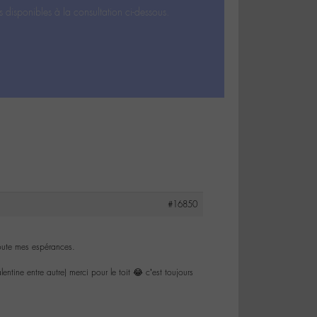
s disponibles à la consultation ci-dessous.
#16850
toute mes espérances.
ntine entre autre) merci pour le toit 😂 c’est toujours