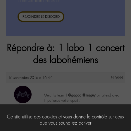
la consultation ci-dessous.
REJOINDRE LE DISCORD
Répondre à: 1 labo 1 concert
des labohémiens
16 septembre 2016 à 16:47
#16844
Merci la team !
@gagoo
@maguy
on attend avec
impatience votre report :)
labom
@labom
5
Ce site utilise des cookies et vous donne le contrôle sur ceux
Keymaster
656 messages
que vous souhaitez activer