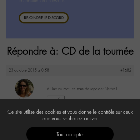
la consultation ci-dessous.
REJOINDRE LE DISCORD
Répondre à: CD de la tournée
23 octobre 2015 à 0:58
#1682
A Une du mat, en train de regarder Netflix !
floflo
6
@floflo
Ce site utilise des cookies et vous donne le contrôle sur ceux
Labohémien
131 messages
que vous souhaitez activer
Tout accepter