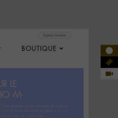
Espace membre
BOUTIQUE
R LE
BO -M-
5 des centaines et des centaines de sujets de
ux Forum laisse désormais sa place à un tout
hémien‧ne‧s: le « Dix-cordes ».