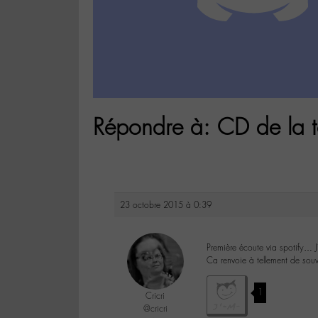
Répondre à: CD de la 
23 octobre 2015 à 0:39
Première écoute via spotify… J’
Ca renvoie à tellement de souv
1
Cricri
@cricri