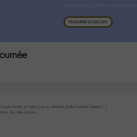
Tous les sujets du For-M- restent néanmoin
REJOINDRE LE DISCORD
tournée
ai pas résisté, et surtout pas pu attendre d’aller l’acheter demain ! :)
enirs, de jolies choses….