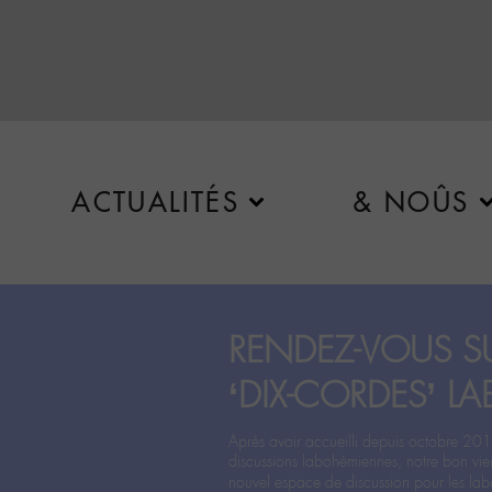
ACTUALITÉS
& NOÛS
RENDEZ-VOUS SU
‘DIX-CORDES’ LA
Après avoir accueilli depuis octobre 201
discussions labohémiennes, notre bon vie
nouvel espace de discussion pour les labo