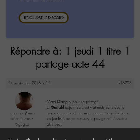
la consultation ci-dessous.
REJOINDRE LE DISCORD
Répondre à: 1 jeudi 1 titre 1
partage acte 44
16 septembre 2016 à 8:11
#16796
Merci
@maguy
pour ce partage
Et
@mirabl
déjà mise c’est vrai mais sans dec je
gagoo « j’aime
pense que cette chanson on pourrait la mettre tous
donc je suis »
les jeudis juste parceque y a pas grand chose de
@gagoo
plus beau
Labohémien
2367 messages
1