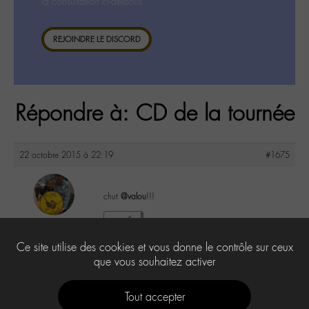
la consultation ci-dessous.
REJOINDRE LE DISCORD
Répondre à: CD de la tournée
22 octobre 2015 à 22:19
#1675
chut
@valou
!!!
maguy
1
@maguy
Ce site utilise des cookies et vous donne le contrôle sur ceux
Labohémien
3168 messages
que vous souhaitez activer
Tout accepter